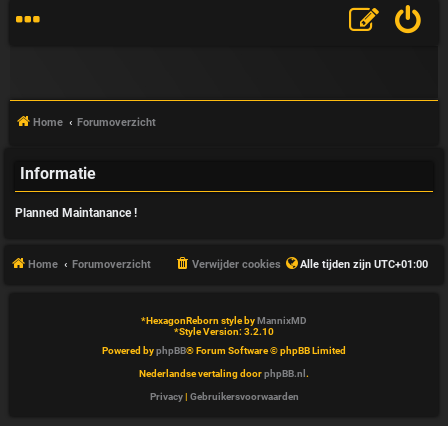
Home
Forumoverzicht
Informatie
V
Planned Maintanance !
&
A
Home
Forumoverzicht
Verwijder cookies
Alle tijden zijn
UTC+01:00
*
HexagonReborn style by
MannixMD
*
Style Version: 3.2.10
Powered by
phpBB
® Forum Software © phpBB Limited
Nederlandse vertaling door
phpBB.nl
.
Privacy
|
Gebruikersvoorwaarden